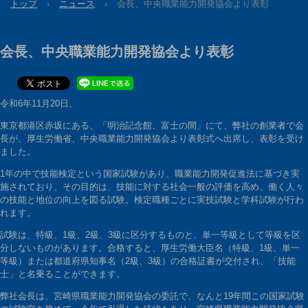
トップ
›
ニュース
›
会長、中央職業能力開発協会より表彰
会長、中央職業能力開発協会より表彰
令和6年11月20日、
東京都港区赤坂にある、「明治記念館、富士の間」にて、弊社の創業者で会
長が、厚生労働省、中央職業能力開発協会より表彰式へ出席し、表彰を受け
ました。
1年の中で技能検定という国家試験があり、職業能力開発促進法に基づき実
施されており、その目的は、技能に対する社会一般の評価を高め、働く人々
の技能と地位の向上を図る試験。検定職種ごとに実技試験と学科試験が行わ
れます。
試験は、特級、1級、2級、3級に区分するものと、単一等級として等級を区
分しないものがあります。合格すると、厚生労働大臣名（特級、1級、単一
等級）または都道府県知事名（2級、3級）の合格証書が交付され、「技能
士」と名乗ることができます。
弊社会長は、宮崎県職業能力開発協会の委託で、なんと19年間この国家試験