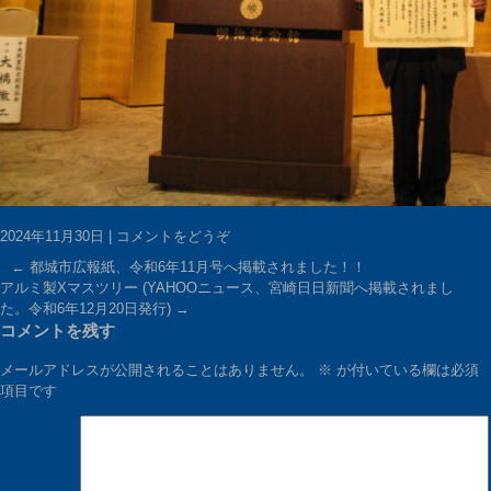
2024年11月30日
|
コメントをどうぞ
←
都城市広報紙、令和6年11月号へ掲載されました！！
アルミ製Xマスツリー (YAHOOニュース、宮崎日日新聞へ掲載されまし
た。令和6年12月20日発行)
→
コメントを残す
メールアドレスが公開されることはありません。
※
が付いている欄は必須
項目です