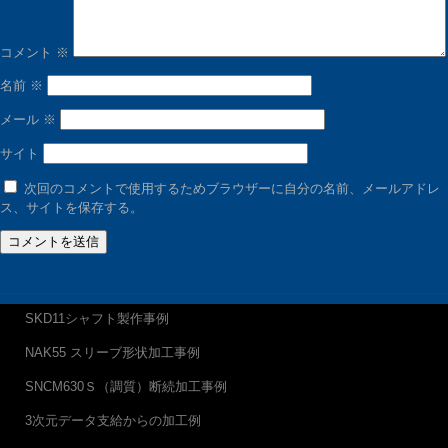
コメント
※
名前
※
メール
※
サイト
次回のコメントで使用するためブラウザーに自分の名前、メールアドレ
ス、サイトを保存する。
SKD11シャフト製作事例
NAK55 スリーブ形状加工事例
SNCM630Ｓ（調質）断続加工事例
3次元データ支給からの加工例