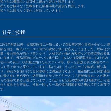
私たちは機能性と品質性に優れた製品を製造します。
私たちは限りなく洗練された顧客満足の提供を目指します。
私たちは限りなく変化に対応していきます。
社長ご挨拶
1973年創業以来、金属切削加工分野に於いて自動車関連企業様を中心にご愛
顧を頂き、幅広いニーズに時代の変化と供にお応えしてきました。近年は少
量・多品種化が当たり前となり、人材不足や働き方改革など労使環境の変化
に加えて、部品調達のグローバル化やDX、あるいは脱炭素社会における内
包Co2の表出しや削減に向けたものづくり等、様々な背景と供に市場のニー
ズも日々刻々と変化しています。私たちはこうしたニーズを敏感に感じ取
り、部品をお使いになるお客様にご満足頂けるよう、生産性向上と付加価値
の最大化に努め安心・納得頂けるサプライヤーとして貢献出来ることが私た
ちの使命であると感じています。これからも伝統の技術を受け継ぎながら進
化と変化を合言葉に、社員一同より一層の技術鍛錬を積み重ねて行く所存で
す。