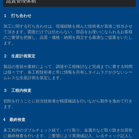
品質管理体制
１ 打ち合わせ
加工に関する打ち合わせは、現場経験を積んだ技術者が直接ご担当させ
て頂きます。図面だけでは伝わらない、部品をお使いになられるお客様
のご要望を把握し、品質・価格・納期を両立する最適なご提案をいたし
ます。
２ 生産計画策定
製品の形状や素材によって、調達や工程検討など完成までに要する時間
は様々です。各工程技術者と常に情報を共有しタイムラグが少ないシー
ムレスな生産計画を策定します。
３ 工程内検査
切削を行うごとに担当技術者が精度確認を行いながら製作を進めて行き
ます。
4 最終検査
多工程内のダブルチェック経て、バリ取り、金属片など取り除き出荷前
に最終検査を行います。ご要望により実測値記入、レ点チェック記入し