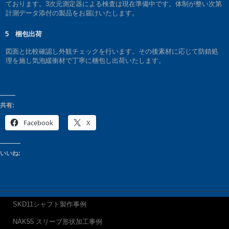
ております。3次元測定器による検査は現在準備中です。体制が整い次第
計測データ添付の製品をお届けいたします。
5 梱包出荷
図面と比較確認し外観チェックを行います。その後素材に応じて防錆処
理を施し気泡緩衝材で丁寧に梱包し出荷いたします。
共有:
Facebook
X
いいね:
SKD11シャフト製作事例
NAK55 スリーブ形状加工事例